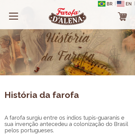
|
|
BR
EN
História
Farofa
da
História da farofa
A farofa surgiu entre os índios tupis-guaranis e
sua invenção antecedeu a colonização do Brasil
pelos portugueses.